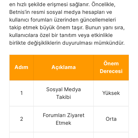
en hızlı şekilde erişmesi sağlanır. Öncelikle,
Betnis’in resmi sosyal medya hesapları ve
kullanıcı forumları üzerinden güncellemeleri
takip etmek büyük önem taşır. Bunun yanı sıra,
kullanıcılara özel bir tanıtım veya etkinlikle
birlikte değişikliklerin duyurulması mümkündür.
Önem
Adım
Açıklama
Derecesi
Sosyal Medya
1
Yüksek
Takibi
Forumları Ziyaret
2
Orta
Etmek