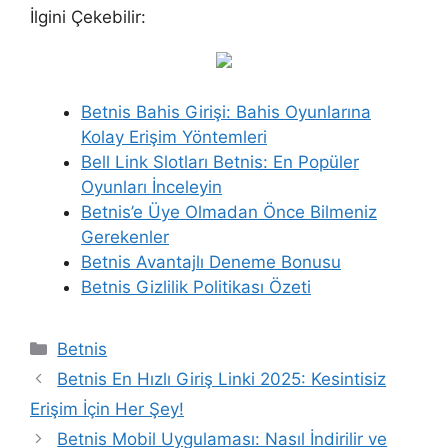
İlgini Çekebilir:
Betnis Bahis Girişi: Bahis Oyunlarına
Kolay Erişim Yöntemleri
Bell Link Slotları Betnis: En Popüler
Oyunları İnceleyin
Betnis’e Üye Olmadan Önce Bilmeniz
Gerekenler
Betnis Avantajlı Deneme Bonusu
Betnis Gizlilik Politikası Özeti
Kategoriler
Betnis
Betnis En Hızlı Giriş Linki 2025: Kesintisiz
Erişim İçin Her Şey!
Betnis Mobil Uygulaması: Nasıl İndirilir ve