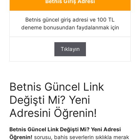
Betnis Giriş Adresi
Betnis güncel giriş adresi ve 100 TL
deneme bonusundan faydalanmak için
Tıklayın
Betnis Güncel Link
Değişti Mi? Yeni
Adresini Öğrenin!
Betnis Güncel Link Değişti Mi? Yeni Adresi
Öğrenin!
sorusu, bahis severlerin sıklıkla merak