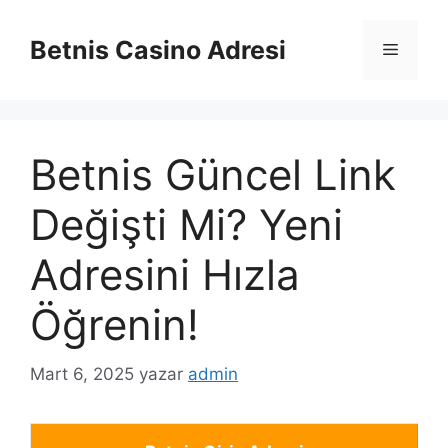
İçeriğe
atla
Betnis Casino Adresi
Menü
Betnis Güncel Link
Değişti Mi? Yeni
Adresini Hızla
Öğrenin!
Mart 6, 2025
yazar
admin