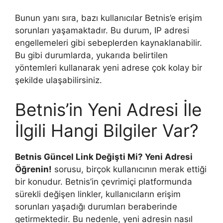
Bunun yanı sıra, bazı kullanıcılar Betnis’e erişim
sorunları yaşamaktadır. Bu durum, IP adresi
engellemeleri gibi sebeplerden kaynaklanabilir.
Bu gibi durumlarda, yukarıda belirtilen
yöntemleri kullanarak yeni adrese çok kolay bir
şekilde ulaşabilirsiniz.
Betnis’in Yeni Adresi İle
İlgili Hangi Bilgiler Var?
Betnis Güncel Link Değişti Mi? Yeni Adresi
Öğrenin!
sorusu, birçok kullanıcının merak ettiği
bir konudur. Betnis’in çevrimiçi platformunda
sürekli değişen linkler, kullanıcıların erişim
sorunları yaşadığı durumları beraberinde
getirmektedir. Bu nedenle, yeni adresin nasıl