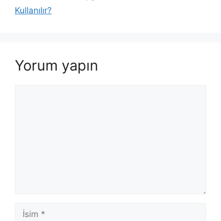
Kullanılır?
Yorum yapın
Yorum
İsim