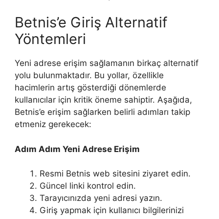
Betnis’e Giriş Alternatif
Yöntemleri
Yeni adrese erişim sağlamanın birkaç alternatif
yolu bulunmaktadır. Bu yollar, özellikle
hacimlerin artış gösterdiği dönemlerde
kullanıcılar için kritik öneme sahiptir. Aşağıda,
Betnis’e erişim sağlarken belirli adımları takip
etmeniz gerekecek:
Adım Adım Yeni Adrese Erişim
Resmi Betnis web sitesini ziyaret edin.
Güncel linki kontrol edin.
Tarayıcınızda yeni adresi yazın.
Giriş yapmak için kullanıcı bilgilerinizi