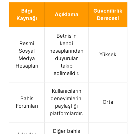
Bilgi
Güvenilirlik
Açıklama
Kaynağı
Derecesi
Betnis’in
Resmi
kendi
Sosyal
hesaplarından
Yüksek
Medya
duyurular
Hesapları
takip
edilmelidir.
Kullanıcıların
Bahis
deneyimlerini
Orta
Forumları
paylaştığı
platformlardır.
Diğer bahis