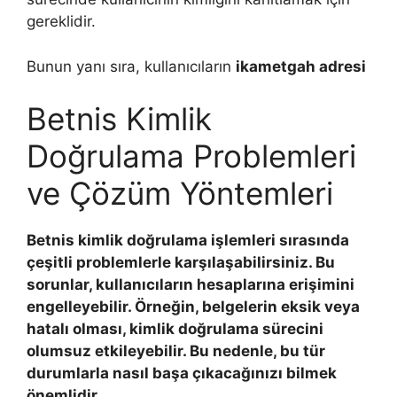
gereklidir.
Bunun yanı sıra, kullanıcıların
ikametgah adresi
Betnis Kimlik
Doğrulama Problemleri
ve Çözüm Yöntemleri
Betnis kimlik doğrulama işlemleri sırasında
çeşitli problemlerle karşılaşabilirsiniz. Bu
sorunlar, kullanıcıların hesaplarına erişimini
engelleyebilir. Örneğin, belgelerin eksik veya
hatalı olması, kimlik doğrulama sürecini
olumsuz etkileyebilir. Bu nedenle, bu tür
durumlarla nasıl başa çıkacağınızı bilmek
önemlidir.