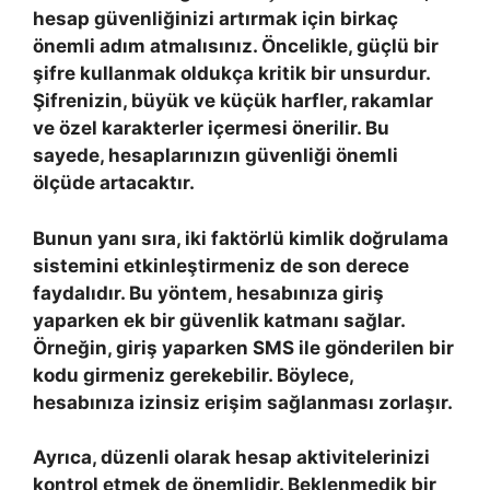
hesap güvenliğinizi artırmak için birkaç
önemli adım atmalısınız. Öncelikle, güçlü bir
şifre kullanmak oldukça kritik bir unsurdur.
Şifrenizin, büyük ve küçük harfler, rakamlar
ve özel karakterler içermesi önerilir. Bu
sayede, hesaplarınızın güvenliği önemli
ölçüde artacaktır.
Bunun yanı sıra,
iki faktörlü kimlik doğrulama
sistemini etkinleştirmeniz de son derece
faydalıdır. Bu yöntem, hesabınıza giriş
yaparken ek bir güvenlik katmanı sağlar.
Örneğin, giriş yaparken SMS ile gönderilen bir
kodu girmeniz gerekebilir. Böylece,
hesabınıza izinsiz erişim sağlanması zorlaşır.
Ayrıca, düzenli olarak hesap aktivitelerinizi
kontrol etmek de önemlidir. Beklenmedik bir