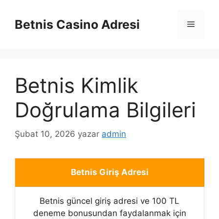
İçeriğe
atla
Betnis Casino Adresi
Menü
Betnis Kimlik
Doğrulama Bilgileri
Şubat 10, 2026
yazar
admin
Betnis Giriş Adresi
Betnis güncel giriş adresi ve 100 TL
deneme bonusundan faydalanmak için