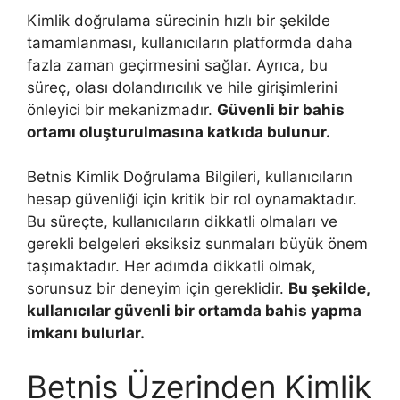
Kimlik doğrulama sürecinin hızlı bir şekilde
tamamlanması, kullanıcıların platformda daha
fazla zaman geçirmesini sağlar. Ayrıca, bu
süreç, olası dolandırıcılık ve hile girişimlerini
önleyici bir mekanizmadır.
Güvenli bir bahis
ortamı oluşturulmasına katkıda bulunur.
Betnis Kimlik Doğrulama Bilgileri, kullanıcıların
hesap güvenliği için kritik bir rol oynamaktadır.
Bu süreçte, kullanıcıların dikkatli olmaları ve
gerekli belgeleri eksiksiz sunmaları büyük önem
taşımaktadır. Her adımda dikkatli olmak,
sorunsuz bir deneyim için gereklidir.
Bu şekilde,
kullanıcılar güvenli bir ortamda bahis yapma
imkanı bulurlar.
Betnis Üzerinden Kimlik