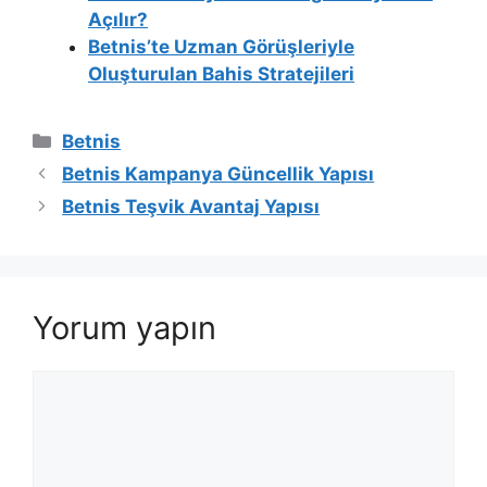
Açılır?
Betnis’te Uzman Görüşleriyle
Oluşturulan Bahis Stratejileri
Kategoriler
Betnis
Betnis Kampanya Güncellik Yapısı
Betnis Teşvik Avantaj Yapısı
Yorum yapın
Yorum