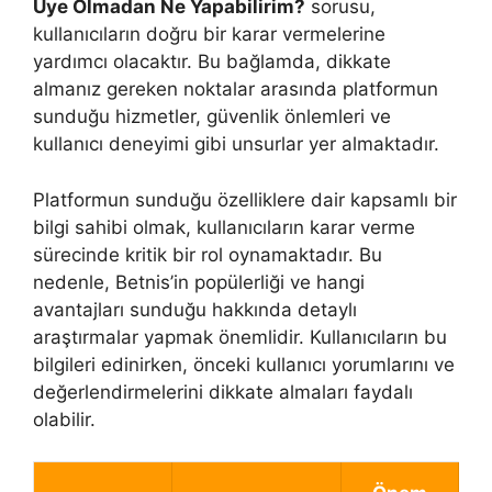
Üye Olmadan Ne Yapabilirim?
sorusu,
kullanıcıların doğru bir karar vermelerine
yardımcı olacaktır. Bu bağlamda, dikkate
almanız gereken noktalar arasında platformun
sunduğu hizmetler, güvenlik önlemleri ve
kullanıcı deneyimi gibi unsurlar yer almaktadır.
Platformun sunduğu özelliklere dair kapsamlı bir
bilgi sahibi olmak, kullanıcıların karar verme
sürecinde kritik bir rol oynamaktadır. Bu
nedenle, Betnis’in popülerliği ve hangi
avantajları sunduğu hakkında detaylı
araştırmalar yapmak önemlidir. Kullanıcıların bu
bilgileri edinirken, önceki kullanıcı yorumlarını ve
değerlendirmelerini dikkate almaları faydalı
olabilir.