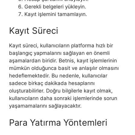
Gerekli belgeleri yükleyin.
Kayıt işlemini tamamlayın.
Kayıt Süreci
Kayıt süreci, kullanıcıların platforma hızlı bir
başlangıç yapmalarını sağlayan en önemli
aşamalardan biridir. Betnis, kayıt işlemlerinin
mümkün olduğunca basit ve anlaşılır olmasını
hedeflemektedir. Bu nedenle, kullanıcılar
sadece birkaç dakikada hesaplarını
oluşturabilirler. Doğru bilgilerle kayıt olmak,
kullanıcıların daha sonraki işlemlerinde sorun
yaşamamalarını sağlayacaktır.
Para Yatırma Yöntemleri