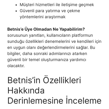
Müşteri hizmetleri ile iletişime geçmek
Güvenli para yatırma ve çekme
yöntemlerini araştırmak
Betnis’e Üye Olmadan Ne Yapabilirim?
sorusunun yanıtları, kullanıcıların platformun
sunduğu özellikleri denemelerini ve kendileri için
en uygun olanı değerlendirmelerini sağlar. Bu
bilgiler, daha sonraki adımlarınızı atarken
güvenli bir temel oluşturmanıza yardımcı
olacaktır.
Betnis’in Özellikleri
Hakkında
Derinlemesine İnceleme