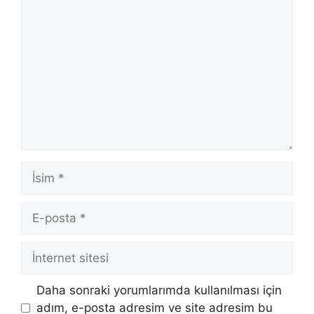
Yorum
İsim
E-
posta
İnternet
sitesi
Daha sonraki yorumlarımda kullanılması için
adım, e-posta adresim ve site adresim bu