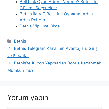
Bell Link Oyun Adresi Nerede? Betnis'te
Güvenli Seçenekler
Betnis İle VIP Bell Link Oynama: Adım
Adım Rehber
Betnis Vip Üye Olma
Kategoriler
Betnis
Betnis Telegram Kanalının Avantajları: Giriş
ve Fırsatlar
Betnis’te Kupon Yapmadan Bonus Kazanmak
Mümkün mü?
Yorum yapın