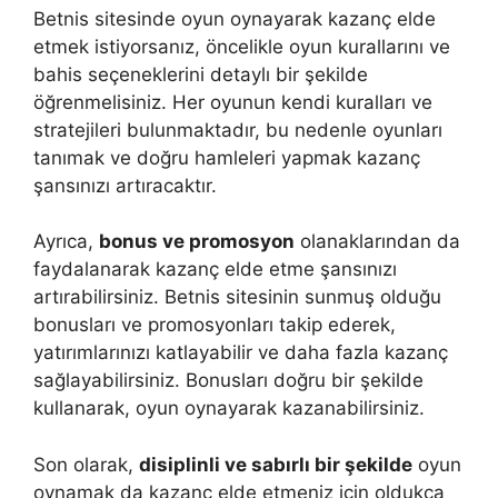
Betnis sitesinde oyun oynayarak kazanç elde
etmek istiyorsanız, öncelikle oyun kurallarını ve
bahis seçeneklerini detaylı bir şekilde
öğrenmelisiniz. Her oyunun kendi kuralları ve
stratejileri bulunmaktadır, bu nedenle oyunları
tanımak ve doğru hamleleri yapmak kazanç
şansınızı artıracaktır.
Ayrıca,
bonus ve promosyon
olanaklarından da
faydalanarak kazanç elde etme şansınızı
artırabilirsiniz. Betnis sitesinin sunmuş olduğu
bonusları ve promosyonları takip ederek,
yatırımlarınızı katlayabilir ve daha fazla kazanç
sağlayabilirsiniz. Bonusları doğru bir şekilde
kullanarak, oyun oynayarak kazanabilirsiniz.
Son olarak,
disiplinli ve sabırlı bir şekilde
oyun
oynamak da kazanç elde etmeniz için oldukça