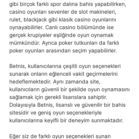
gibi birçok farklı spor dalına bahis yapabilirken,
casino oyunları sevenler de slot makineleri,
rulet, blackjack gibi klasik casino oyunlarını
oynayabilirler. Canlı casino bölümünde ise
gerçek krupiyeler eşliğinde oyun oynamak
mümkündür. Ayrıca poker tutkunları da farklı
poker oyunları arasından seçim yapabilirler.
Betnis, kullanıcılarına çeşitli oyun seçenekleri
sunarak onların eğlenceli vakit geçirmelerini
hedeflemektedir. Aynı zamanda site,
kullanıcıların güvenli bir şekilde oyun oynamasını
sağlamak için gerekli lisanslara sahiptir.
Dolayısıyla Betnis, lisanslı ve güvenilir bir bahis
sitesidir ve geniş oyun seçenekleriyle
kullanıcılarına keyifli bir deneyim sunmaktadır.
Eğer siz de farklı oyun seçenekleri sunan