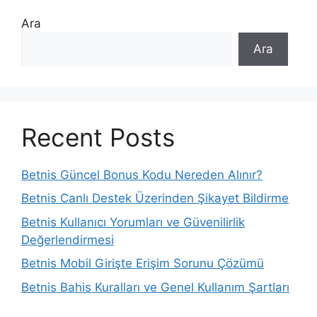
Ara
Ara
Recent Posts
Betnis Güncel Bonus Kodu Nereden Alınır?
Betnis Canlı Destek Üzerinden Şikayet Bildirme
Betnis Kullanıcı Yorumları ve Güvenilirlik
Değerlendirmesi
Betnis Mobil Girişte Erişim Sorunu Çözümü
Betnis Bahis Kuralları ve Genel Kullanım Şartları