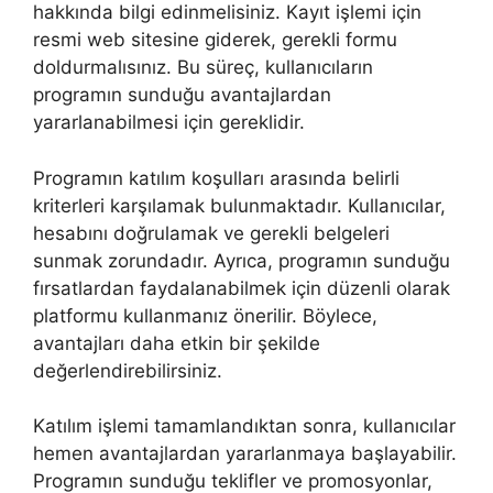
hakkında bilgi edinmelisiniz. Kayıt işlemi için
resmi web sitesine giderek, gerekli formu
doldurmalısınız. Bu süreç, kullanıcıların
programın sunduğu avantajlardan
yararlanabilmesi için gereklidir.
Programın katılım koşulları arasında belirli
kriterleri karşılamak bulunmaktadır. Kullanıcılar,
hesabını doğrulamak ve gerekli belgeleri
sunmak zorundadır. Ayrıca, programın sunduğu
fırsatlardan faydalanabilmek için düzenli olarak
platformu kullanmanız önerilir. Böylece,
avantajları daha etkin bir şekilde
değerlendirebilirsiniz.
Katılım işlemi tamamlandıktan sonra, kullanıcılar
hemen avantajlardan yararlanmaya başlayabilir.
Programın sunduğu teklifler ve promosyonlar,