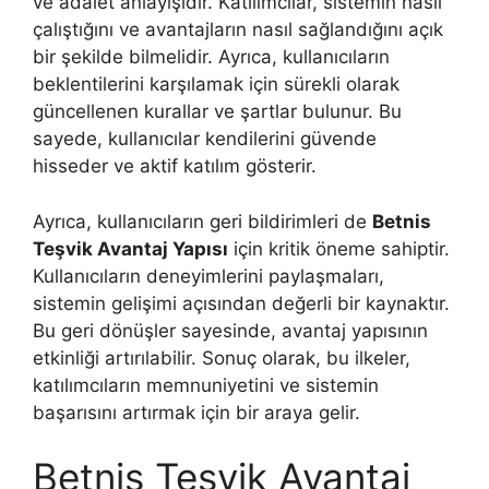
ve adalet anlayışıdır. Katılımcılar, sistemin nasıl
çalıştığını ve avantajların nasıl sağlandığını açık
bir şekilde bilmelidir. Ayrıca, kullanıcıların
beklentilerini karşılamak için sürekli olarak
güncellenen kurallar ve şartlar bulunur. Bu
sayede, kullanıcılar kendilerini güvende
hisseder ve aktif katılım gösterir.
Ayrıca, kullanıcıların geri bildirimleri de
Betnis
Teşvik Avantaj Yapısı
için kritik öneme sahiptir.
Kullanıcıların deneyimlerini paylaşmaları,
sistemin gelişimi açısından değerli bir kaynaktır.
Bu geri dönüşler sayesinde, avantaj yapısının
etkinliği artırılabilir. Sonuç olarak, bu ilkeler,
katılımcıların memnuniyetini ve sistemin
başarısını artırmak için bir araya gelir.
Betnis Teşvik Avantaj