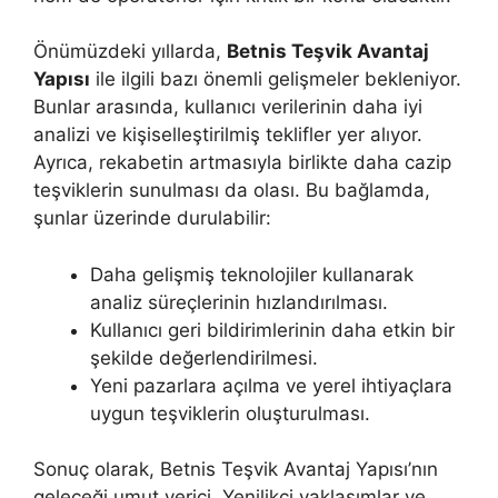
Önümüzdeki yıllarda,
Betnis Teşvik Avantaj
Yapısı
ile ilgili bazı önemli gelişmeler bekleniyor.
Bunlar arasında, kullanıcı verilerinin daha iyi
analizi ve kişiselleştirilmiş teklifler yer alıyor.
Ayrıca, rekabetin artmasıyla birlikte daha cazip
teşviklerin sunulması da olası. Bu bağlamda,
şunlar üzerinde durulabilir:
Daha gelişmiş teknolojiler kullanarak
analiz süreçlerinin hızlandırılması.
Kullanıcı geri bildirimlerinin daha etkin bir
şekilde değerlendirilmesi.
Yeni pazarlara açılma ve yerel ihtiyaçlara
uygun teşviklerin oluşturulması.
Sonuç olarak, Betnis Teşvik Avantaj Yapısı’nın
geleceği umut verici. Yenilikçi yaklaşımlar ve