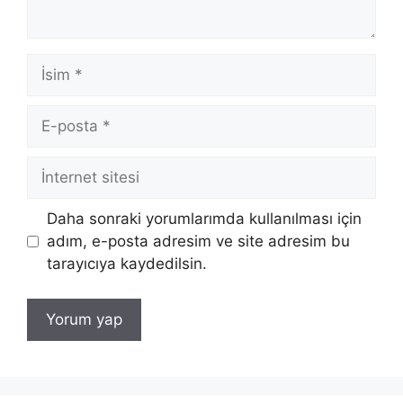
İsim
E-
posta
İnternet
sitesi
Daha sonraki yorumlarımda kullanılması için
adım, e-posta adresim ve site adresim bu
tarayıcıya kaydedilsin.