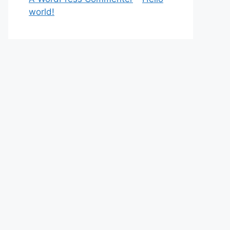
world!