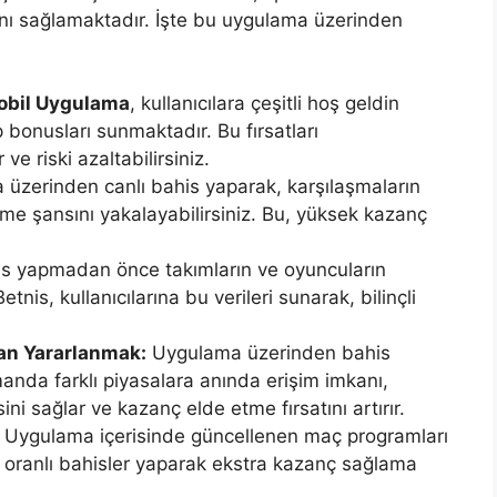
anı sağlamaktadır. İşte bu uygulama üzerinden
obil Uygulama
, kullanıcılara çeşitli hoş geldin
p bonusları sunmaktadır. Bu fırsatları
 ve riski azaltabilirsiniz.
üzerinden canlı bahis yaparak, karşılaşmaların
tme şansını yakalayabilirsiniz. Bu, yüksek kazanç
s yapmadan önce takımların ve oyuncuların
etnis, kullanıcılarına bu verileri sunarak, bilinçli
an Yararlanmak:
Uygulama üzerinden bahis
manda farklı piyasalara anında erişim imkanı,
ini sağlar ve kazanç elde etme fırsatını artırır.
Uygulama içerisinde güncellenen maç programları
k oranlı bahisler yaparak ekstra kazanç sağlama