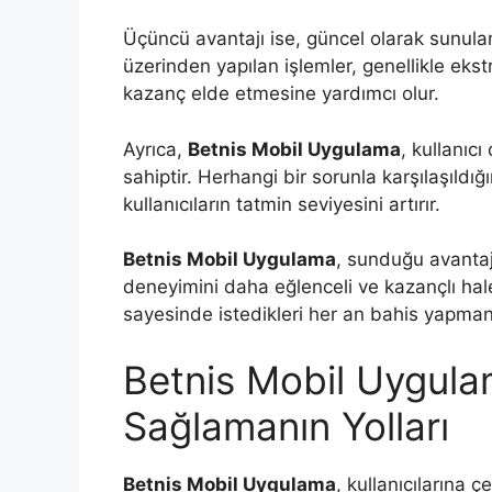
Üçüncü avantajı ise, güncel olarak sunul
üzerinden yapılan işlemler, genellikle ekst
kazanç elde etmesine yardımcı olur.
Ayrıca,
Betnis Mobil Uygulama
, kullanıc
sahiptir. Herhangi bir sorunla karşılaşıldı
kullanıcıların tatmin seviyesini artırır.
Betnis Mobil Uygulama
, sunduğu avantajl
deneyimini daha eğlenceli ve kazançlı hale
sayesinde istedikleri her an bahis yapmanın
Betnis Mobil Uygula
Sağlamanın Yolları
Betnis Mobil Uygulama
, kullanıcılarına ç