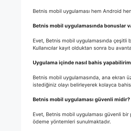
Betnis mobil uygulaması hem Android hem 
Betnis mobil uygulamasında bonuslar v
Evet, Betnis mobil uygulamasında çeşitli
Kullanıcılar kayıt olduktan sonra bu avanta
Uygulama içinde nasıl bahis yapabiliri
Betnis mobil uygulamasında, ana ekran üze
istediğiniz olayı belirleyerek kolayca bahis
Betnis mobil uygulaması güvenli midir?
Evet, Betnis mobil uygulaması güvenli bir pl
ödeme yöntemleri sunulmaktadır.