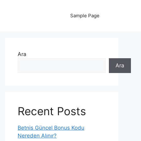
Sample Page
Ara
Ara
Recent Posts
Betnis Güncel Bonus Kodu
Nereden Alınır?