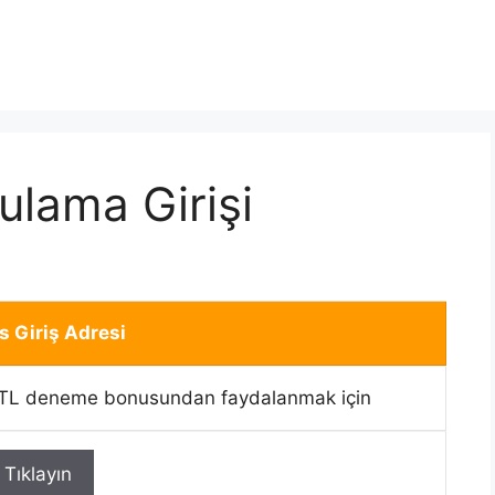
ulama Girişi
s Giriş Adresi
00 TL deneme bonusundan faydalanmak için
Tıklayın