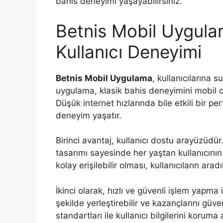
bahis deneyimi yaşayabilirsiniz.
Betnis Mobil Uygula
Kullanıcı Deneyimi
Betnis Mobil Uygulama
, kullanıcılarına 
uygulama, klasik bahis deneyimini mobil c
Düşük internet hızlarında bile etkili bir pe
deneyim yaşatır.
Birinci avantaj, kullanıcı dostu arayüzüdür
tasarımı sayesinde her yaştan kullanıcının
kolay erişilebilir olması, kullanıcıların aradı
İkinci olarak, hızlı ve güvenli işlem yapma i
şekilde yerleştirebilir ve kazançlarını güv
standartları ile kullanıcı bilgilerini koruma a