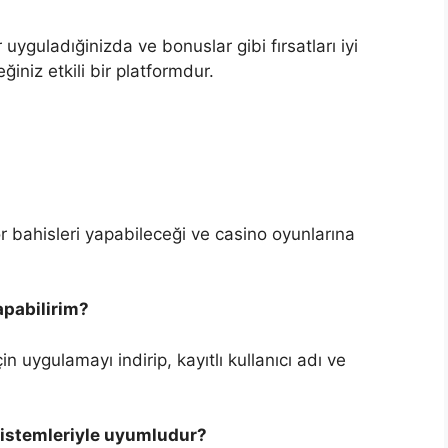
ler uyguladığinizda ve bonuslar gibi fırsatları iyi
iniz etkili bir platformdur.
or bahisleri yapabileceği ve casino oyunlarına
apabilirim?
 uygulamayı indirip, kayıtlı kullanıcı adı ve
sistemleriyle uyumludur?