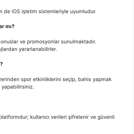
de iOS işletim sistemleriyle uyumludur.
ar mı?
 bonuslar ve promosyonlar sunulmaktadır.
jlardan yararlanabilirler.
m?
rinden spor etkinliklerini seçip, bahis yapmak
 yapabilirsiniz.
atformdur; kullanıcı verileri şifrelenir ve güvenli