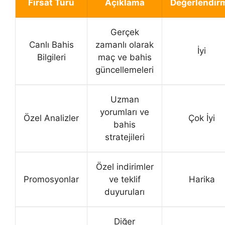
Fırsat Türü
Açıklama
Değerlendir
Gerçek
Canlı Bahis
zamanlı olarak
İyi
Bilgileri
maç ve bahis
güncellemeleri
Uzman
yorumları ve
Özel Analizler
Çok İyi
bahis
stratejileri
Özel indirimler
Promosyonlar
ve teklif
Harika
duyuruları
Diğer