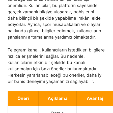
önemlidir. Kullanıcılar, bu platform sayesinde
gerçek zamanlı bilgiye ulaşarak, bahislerini
daha bilinçli bir şekilde yapabilme imkânı elde
ediyorlar. Ayrıca, spor müsabakaları ve olayları
hakkında güncel bilgiler edinmek, kullanıcıların
şanslarını artırmalarına yardımcı olmaktadır.
Telegram kanalı, kullanıcıların istedikleri bilgilere
hızlıca erişmelerini sağlar. Bu nedenle,
kullanıcıların etkin bir şekilde bu kanalı
kullanmaları için bazı öneriler bulunmaktadır.
Herkesin yararlanabileceği bu öneriler, daha iyi
bir bahis deneyimi yaşamanızı sağlayabilir.
Öneri
Açıklama
Avantaj