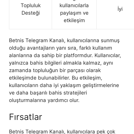
Topluluk
kullanıcılarla
İyi
Desteği
paylaşım ve
etkileşim
Betnis Telegram Kanalı, kullanıcılarına sunmuş
olduğu avantajların yanı sıra, farklı kullanım
alanlarına da sahip bir platformdur. Kullanıcılar,
yalnızca bahis bilgileri almakla kalmaz, aynı
zamanda topluluğun bir parçası olarak
etkileşimde bulunabilirler. Bu etkileşim,
kullanıcıların daha iyi yaklaşım geliştirmelerine
ve daha başarılı bahis stratejileri
oluşturmalarına yardımcı olur.
Fırsatlar
Betnis Telegram Kanalı, kullanıcılara pek çok