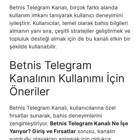
Betnis Telegram Kanalı, birçok farklı alanda
kullanım imkanı tanıyarak kullanıcı deneyimini
iyileştirir. Kullanıcılar, temel olarak bahis bilgileri
almanın yanı sıra, çeşitli stratejiler geliştirmek ve
topluluk desteği almak için de bu kanalı etkin bir
şekilde kullanabilir.
Betnis Telegram
Kanalının Kullanımı İçin
Öneriler
Betnis Telegram Kanalı, kullanıcılarına özel
fırsatlar sunarak, bahis deneyimlerini
zenginleştiriyor.
Betnis Telegram Kanalı Ne İşe
Yarıyor? Giriş ve Fırsatlar
sorusu, kanalın
sunduğu olanakları anlamak için oldukça