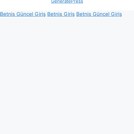
GeneratePress
Betnis Güncel Giriş
Betnis Giriş
Betnis Güncel Giriş