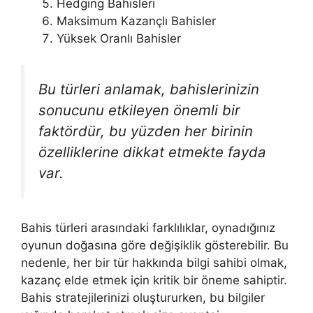
Hedging Bahisleri
Maksimum Kazançlı Bahisler
Yüksek Oranlı Bahisler
Bu türleri anlamak, bahislerinizin
sonucunu etkileyen önemli bir
faktördür, bu yüzden her birinin
özelliklerine dikkat etmekte fayda
var.
Bahis türleri arasındaki farklılıklar, oynadığınız
oyunun doğasına göre değişiklik gösterebilir. Bu
nedenle, her bir tür hakkında bilgi sahibi olmak,
kazanç elde etmek için kritik bir öneme sahiptir.
Bahis stratejilerinizi oluştururken, bu bilgiler