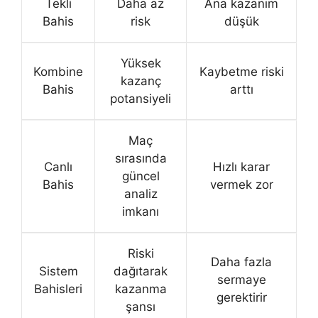
Tekli
Daha az
Ana kazanım
Bahis
risk
düşük
Yüksek
Kombine
Kaybetme riski
kazanç
Bahis
arttı
potansiyeli
Maç
sırasında
Canlı
Hızlı karar
güncel
Bahis
vermek zor
analiz
imkanı
Riski
Daha fazla
Sistem
dağıtarak
sermaye
Bahisleri
kazanma
gerektirir
şansı