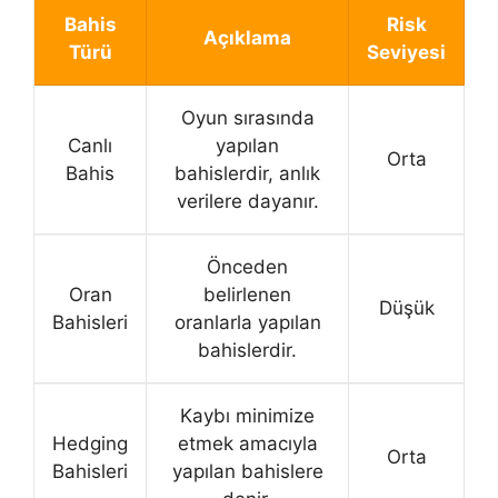
Bahis
Risk
Açıklama
Türü
Seviyesi
Oyun sırasında
Canlı
yapılan
Orta
Bahis
bahislerdir, anlık
verilere dayanır.
Önceden
Oran
belirlenen
Düşük
Bahisleri
oranlarla yapılan
bahislerdir.
Kaybı minimize
Hedging
etmek amacıyla
Orta
Bahisleri
yapılan bahislere