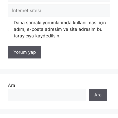
İnternet
sitesi
Daha sonraki yorumlarımda kullanılması için
adım, e-posta adresim ve site adresim bu
tarayıcıya kaydedilsin.
Ara
Ara