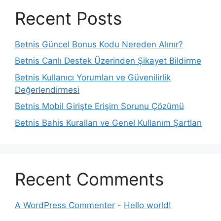
Recent Posts
Betnis Güncel Bonus Kodu Nereden Alınır?
Betnis Canlı Destek Üzerinden Şikayet Bildirme
Betnis Kullanıcı Yorumları ve Güvenilirlik
Değerlendirmesi
Betnis Mobil Girişte Erişim Sorunu Çözümü
Betnis Bahis Kuralları ve Genel Kullanım Şartları
Recent Comments
A WordPress Commenter
-
Hello world!