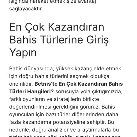
ışığında hareket etmek size avantaj
sağlayacaktır.
En Çok Kazandıran
Bahis Türlerine Giriş
Yapın
Bahis dünyasında, yüksek kazanç elde etmek
için doğru bahis türlerini seçmek oldukça
önemlidir.
Betnis’te En Çok Kazandıran Bahis
Türleri Hangileri?
sorusuyla yola çıktığımızda,
farklı oyunların ve stratejilerin birlikte
değerlendirilmesi gerektiğini görürüz. Bahis
oyuncuları için bazı türler diğerlerinden daha
fazla kazandırma potansiyeline sahiptir. Bu
nedenle, doğru analizler ve araştırmalarla bu