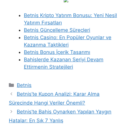
Betnis Kripto Yatırım Bonusu: Yeni Nesil
Yatırım Fırsatları
Betnis Güncelleme Süreçleri
Betnis Casino: En Popüler Oyunlar ve
Kazanma Taktikleri
Betnis Bonus İçerik Tasarımı
Bahislerde Kazanan Seriyi Devam
Ettirmenin Stratejileri
Kategoriler
Betnis
Betnis’te Kupon Analizi: Karar Alma
Sürecinde Hangi Veriler Önemli?
Betnis’te Bahis Oynarken Yapılan Yaygın
Hatalar: En Sık 7 Yanlış