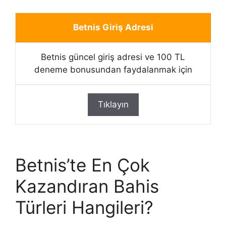
Betnis Giriş Adresi
Betnis güncel giriş adresi ve 100 TL
deneme bonusundan faydalanmak için
Tıklayın
Betnis’te En Çok
Kazandıran Bahis
Türleri Hangileri?