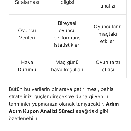
Sıralaması
bilgisi
analizi
Bireysel
Oyuncuların
Oyuncu
oyuncu
maçtaki
Verileri
performans
etkileri
istatistikleri
Hava
Maç günü
Oyun tarzı
Durumu
hava koşulları
etkisi
Bütün bu verilerin bir araya getirilmesi, bahis
stratejinizi güçlendirecek ve daha güvenilir
tahminler yapmanıza olanak tanıyacaktır.
Adım
Adım Kupon Analizi Süreci
aşağıdaki gibi
özetlenebilir: