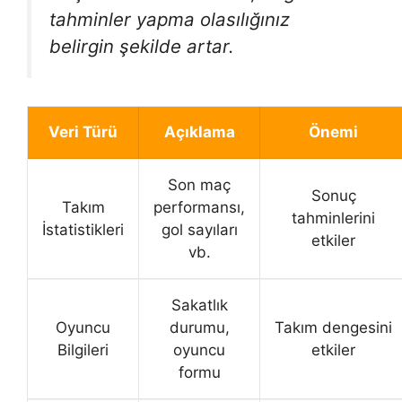
tahminler yapma olasılığınız
belirgin şekilde artar.
Veri Türü
Açıklama
Önemi
Son maç
Sonuç
Takım
performansı,
tahminlerini
İstatistikleri
gol sayıları
etkiler
vb.
Sakatlık
Oyuncu
durumu,
Takım dengesini
Bilgileri
oyuncu
etkiler
formu