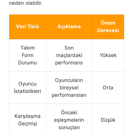
neden olabilir.
Önem
Veri Türü
Açıklama
Derecesi
Takım
Son
Form
maçlardaki
Yüksek
Durumu
performans
Oyuncuların
Oyuncu
bireysel
Orta
İstatistikleri
performansları
Önceki
Karşılaşma
eşleşmelerin
Düşük
Geçmişi
sonuçları