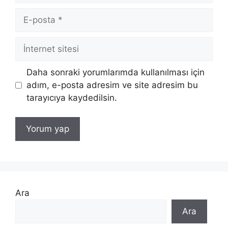
E-
posta
İnternet
sitesi
Daha sonraki yorumlarımda kullanılması için
adım, e-posta adresim ve site adresim bu
tarayıcıya kaydedilsin.
Ara
Ara