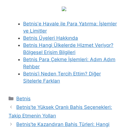
Betnis'e Havale ile Para Yatırma: İşlemler
ve Limitler
Betnis Üyeleri Hakkında
Betnis Hangi Ülkelerde Hizmet Veriyor?
Bölgesel Erişim Bilgileri
Betnis Para Çekme İşlemleri: Adım Adım
Rehber
Betnis’i Neden Tercih Ettim? Diğer
Sitelerle Farkları
Kategoriler
Betnis
Betnis’te Yüksek Oranlı Bahis Seçenekleri:
Takip Etmenin Yolları
Betnis’te Kazandıran Bahis Türleri: Hangi