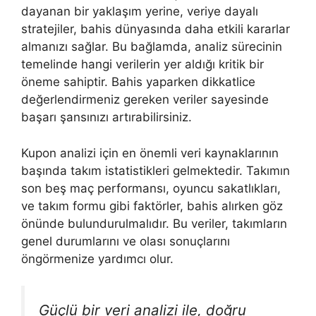
dayanan bir yaklaşım yerine, veriye dayalı
stratejiler, bahis dünyasında daha etkili kararlar
almanızı sağlar. Bu bağlamda, analiz sürecinin
temelinde hangi verilerin yer aldığı kritik bir
öneme sahiptir. Bahis yaparken dikkatlice
değerlendirmeniz gereken veriler sayesinde
başarı şansınızı artırabilirsiniz.
Kupon analizi için en önemli veri kaynaklarının
başında takım istatistikleri gelmektedir. Takımın
son beş maç performansı, oyuncu sakatlıkları,
ve takım formu gibi faktörler, bahis alırken göz
önünde bulundurulmalıdır. Bu veriler, takımların
genel durumlarını ve olası sonuçlarını
öngörmenize yardımcı olur.
Güçlü bir veri analizi ile, doğru