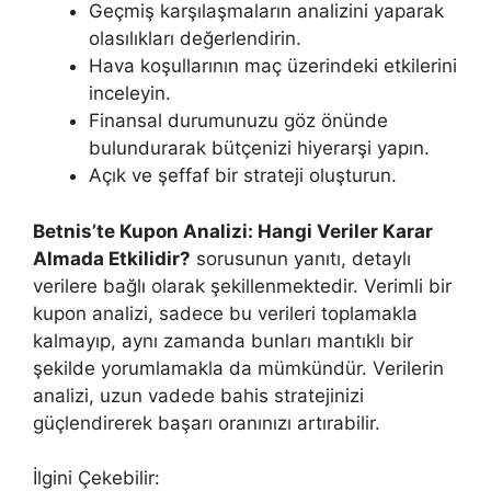
Geçmiş karşılaşmaların analizini yaparak
olasılıkları değerlendirin.
Hava koşullarının maç üzerindeki etkilerini
inceleyin.
Finansal durumunuzu göz önünde
bulundurarak bütçenizi hiyerarşi yapın.
Açık ve şeffaf bir strateji oluşturun.
Betnis’te Kupon Analizi: Hangi Veriler Karar
Almada Etkilidir?
sorusunun yanıtı, detaylı
verilere bağlı olarak şekillenmektedir. Verimli bir
kupon analizi, sadece bu verileri toplamakla
kalmayıp, aynı zamanda bunları mantıklı bir
şekilde yorumlamakla da mümkündür. Verilerin
analizi, uzun vadede bahis stratejinizi
güçlendirerek başarı oranınızı artırabilir.
İlgini Çekebilir: