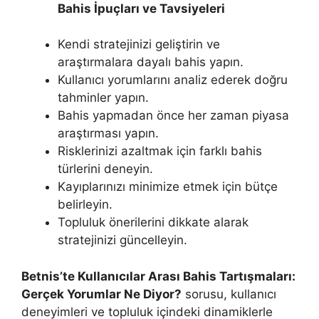
Bahis İpuçları ve Tavsiyeleri
Kendi stratejinizi geliştirin ve
araştırmalara dayalı bahis yapın.
Kullanıcı yorumlarını analiz ederek doğru
tahminler yapın.
Bahis yapmadan önce her zaman piyasa
araştırması yapın.
Risklerinizi azaltmak için farklı bahis
türlerini deneyin.
Kayıplarınızı minimize etmek için bütçe
belirleyin.
Topluluk önerilerini dikkate alarak
stratejinizi güncelleyin.
Betnis’te Kullanıcılar Arası Bahis Tartışmaları:
Gerçek Yorumlar Ne Diyor?
sorusu, kullanıcı
deneyimleri ve topluluk içindeki dinamiklerle