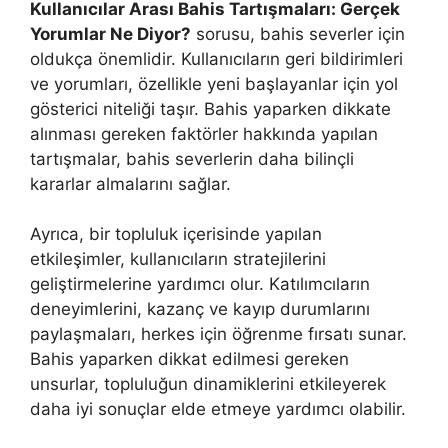
Kullanıcılar Arası Bahis Tartışmaları: Gerçek
Yorumlar Ne Diyor?
sorusu, bahis severler için
oldukça önemlidir. Kullanıcıların geri bildirimleri
ve yorumları, özellikle yeni başlayanlar için yol
gösterici niteliği taşır. Bahis yaparken dikkate
alınması gereken faktörler hakkında yapılan
tartışmalar, bahis severlerin daha bilinçli
kararlar almalarını sağlar.
Ayrıca, bir topluluk içerisinde yapılan
etkileşimler, kullanıcıların stratejilerini
geliştirmelerine yardımcı olur. Katılımcıların
deneyimlerini, kazanç ve kayıp durumlarını
paylaşmaları, herkes için öğrenme fırsatı sunar.
Bahis yaparken dikkat edilmesi gereken
unsurlar, topluluğun dinamiklerini etkileyerek
daha iyi sonuçlar elde etmeye yardımcı olabilir.