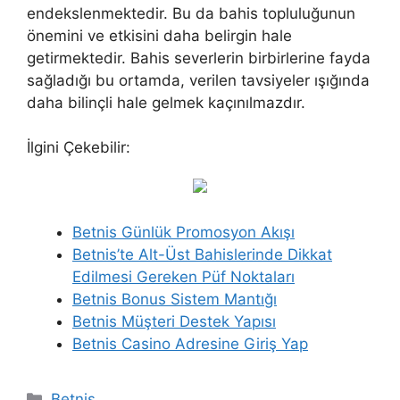
endekslenmektedir. Bu da bahis topluluğunun
önemini ve etkisini daha belirgin hale
getirmektedir. Bahis severlerin birbirlerine fayda
sağladığı bu ortamda, verilen tavsiyeler ışığında
daha bilinçli hale gelmek kaçınılmazdır.
İlgini Çekebilir:
Betnis Günlük Promosyon Akışı
Betnis’te Alt-Üst Bahislerinde Dikkat
Edilmesi Gereken Püf Noktaları
Betnis Bonus Sistem Mantığı
Betnis Müşteri Destek Yapısı
Betnis Casino Adresine Giriş Yap
Kategoriler
Betnis