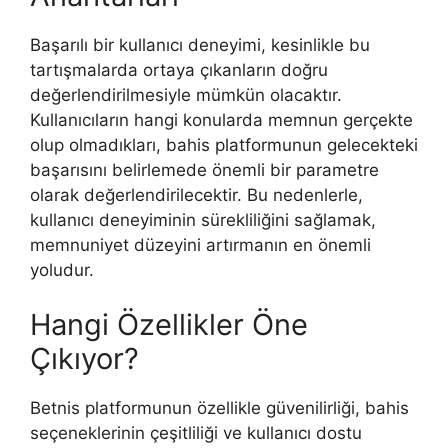
Başarılı bir kullanıcı deneyimi, kesinlikle bu
tartışmalarda ortaya çıkanların doğru
değerlendirilmesiyle mümkün olacaktır.
Kullanıcıların hangi konularda memnun gerçekte
olup olmadıkları, bahis platformunun gelecekteki
başarısını belirlemede önemli bir parametre
olarak değerlendirilecektir. Bu nedenlerle,
kullanıcı deneyiminin sürekliliğini sağlamak,
memnuniyet düzeyini artırmanın en önemli
yoludur.
Hangi Özellikler Öne
Çıkıyor?
Betnis platformunun özellikle güvenilirliği, bahis
seçeneklerinin çeşitliliği ve kullanıcı dostu