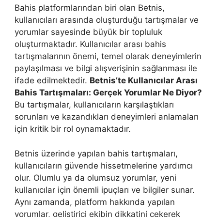
Bahis platformlarından biri olan Betnis,
kullanıcıları arasında oluşturduğu tartışmalar ve
yorumlar sayesinde büyük bir topluluk
oluşturmaktadır. Kullanıcılar arası bahis
tartışmalarının önemi, temel olarak deneyimlerin
paylaşılması ve bilgi alışverişinin sağlanması ile
ifade edilmektedir.
Betnis’te Kullanıcılar Arası
Bahis Tartışmaları: Gerçek Yorumlar Ne Diyor?
Bu tartışmalar, kullanıcıların karşılaştıkları
sorunları ve kazandıkları deneyimleri anlamaları
için kritik bir rol oynamaktadır.
Betnis üzerinde yapılan bahis tartışmaları,
kullanıcıların güvende hissetmelerine yardımcı
olur. Olumlu ya da olumsuz yorumlar, yeni
kullanıcılar için önemli ipuçları ve bilgiler sunar.
Aynı zamanda, platform hakkında yapılan
yorumlar, geliştirici ekibin dikkatini çekerek