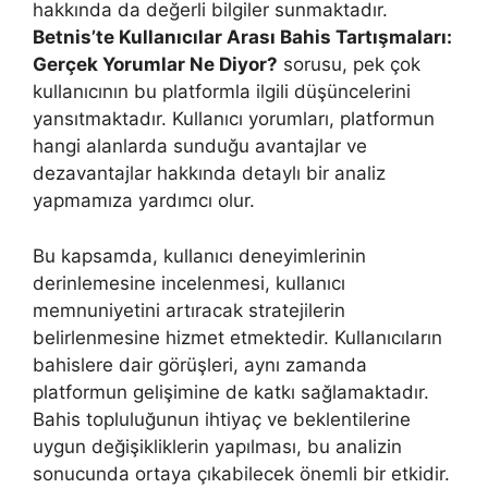
hakkında da değerli bilgiler sunmaktadır.
Betnis’te Kullanıcılar Arası Bahis Tartışmaları:
Gerçek Yorumlar Ne Diyor?
sorusu, pek çok
kullanıcının bu platformla ilgili düşüncelerini
yansıtmaktadır. Kullanıcı yorumları, platformun
hangi alanlarda sunduğu avantajlar ve
dezavantajlar hakkında detaylı bir analiz
yapmamıza yardımcı olur.
Bu kapsamda, kullanıcı deneyimlerinin
derinlemesine incelenmesi, kullanıcı
memnuniyetini artıracak stratejilerin
belirlenmesine hizmet etmektedir. Kullanıcıların
bahislere dair görüşleri, aynı zamanda
platformun gelişimine de katkı sağlamaktadır.
Bahis topluluğunun ihtiyaç ve beklentilerine
uygun değişikliklerin yapılması, bu analizin
sonucunda ortaya çıkabilecek önemli bir etkidir.