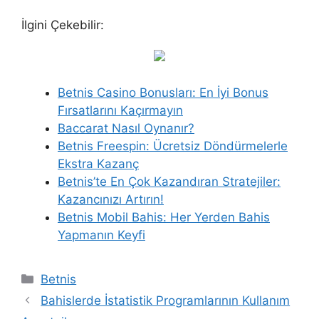
İlgini Çekebilir:
Betnis Casino Bonusları: En İyi Bonus
Fırsatlarını Kaçırmayın
Baccarat Nasıl Oynanır?
Betnis Freespin: Ücretsiz Döndürmelerle
Ekstra Kazanç
Betnis’te En Çok Kazandıran Stratejiler:
Kazancınızı Artırın!
Betnis Mobil Bahis: Her Yerden Bahis
Yapmanın Keyfi
Kategoriler
Betnis
Bahislerde İstatistik Programlarının Kullanım