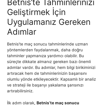
Betnis’te Tahminlerinizi
Geliştirmek İçin
Uygulamanız Gereken
Adımlar
Betnis’te maç sonucu tahminlerinde uzman
yöntemlerden faydalanmak, daha doğru
tahminler yapmanıza yardımcı olabilir. Bu
süreçte dikkate almanız gereken bazı önemli
adımlar vardır. Bu adımlar, hem bilgi birikiminizi
artıracak hem de tahminlerinizin başarısını
olumlu yönde etkileyecektir. Kapsamlı bir analiz
ve strateji ile başarıyı yakalama şansınızı
artırabilirsiniz.
İlk adım olarak,
Betnis’te maç sonucu