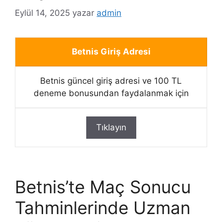
Eylül 14, 2025
yazar
admin
Betnis Giriş Adresi
Betnis güncel giriş adresi ve 100 TL
deneme bonusundan faydalanmak için
Tıklayın
Betnis’te Maç Sonucu
Tahminlerinde Uzman