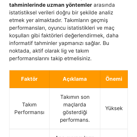
tahminlerinde uzman yöntemler
arasında
istatistiksel verileri doğru bir şekilde analiz
etmek yer almaktadır. Takımların geçmiş
performansları, oyuncu istatistikleri ve maç
koşulları gibi faktörleri değerlendirmek, daha
informatif tahminler yapmanızı sağlar. Bu
noktada, aktif olarak lig ve takım
performanslarını takip etmelisiniz.
Faktör
Açıklama
Önemi
Takımın son
Takım
maçlarda
Yüksek
Performansı
gösterdiği
performans.