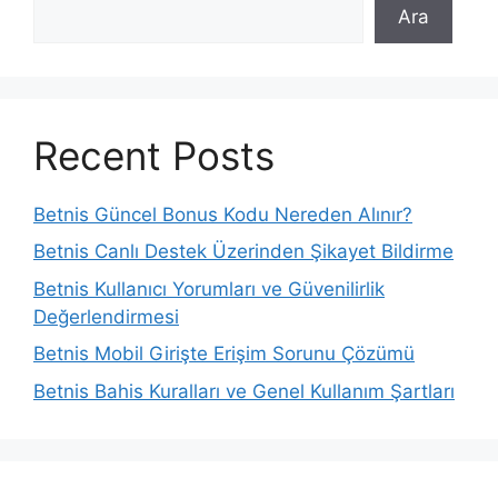
Ara
Recent Posts
Betnis Güncel Bonus Kodu Nereden Alınır?
Betnis Canlı Destek Üzerinden Şikayet Bildirme
Betnis Kullanıcı Yorumları ve Güvenilirlik
Değerlendirmesi
Betnis Mobil Girişte Erişim Sorunu Çözümü
Betnis Bahis Kuralları ve Genel Kullanım Şartları