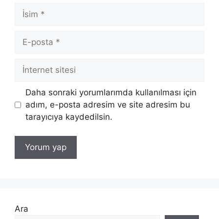
İsim
E-
posta
İnternet
sitesi
Daha sonraki yorumlarımda kullanılması için
adım, e-posta adresim ve site adresim bu
tarayıcıya kaydedilsin.
Ara