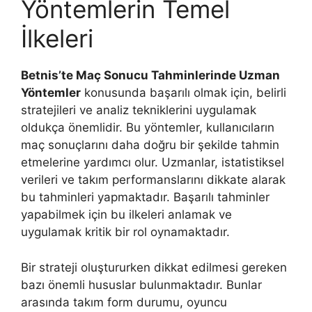
Yöntemlerin Temel
İlkeleri
Betnis’te Maç Sonucu Tahminlerinde Uzman
Yöntemler
konusunda başarılı olmak için, belirli
stratejileri ve analiz tekniklerini uygulamak
oldukça önemlidir. Bu yöntemler, kullanıcıların
maç sonuçlarını daha doğru bir şekilde tahmin
etmelerine yardımcı olur. Uzmanlar, istatistiksel
verileri ve takım performanslarını dikkate alarak
bu tahminleri yapmaktadır. Başarılı tahminler
yapabilmek için bu ilkeleri anlamak ve
uygulamak kritik bir rol oynamaktadır.
Bir strateji oluştururken dikkat edilmesi gereken
bazı önemli hususlar bulunmaktadır. Bunlar
arasında takım form durumu, oyuncu