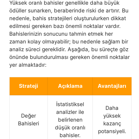
Yüksek oranlı bahisler genellikle daha büyük
ödüller sunarken, beraberinde riski de artırır. Bu
nedenle, bahis stratejileri oluşturulurken dikkat
edilmesi gereken bazı önemli noktalar vardır.
Bahislerinizin sonucunu tahmin etmek her
zaman kolay olmayabilir; bu nedenle sağlam bir
analiz süreci gereklidir. Aşağıda, bu süreçte göz
önünde bulundurulması gereken önemli noktalar
yer almaktadır:
Strateji
Açıklama
Avantajları
İstatistiksel
Daha
analizler ile
Değer
yüksek
belirlenen
Bahisleri
kazanç
düşük oranlı
potansiyeli.
bahisler.