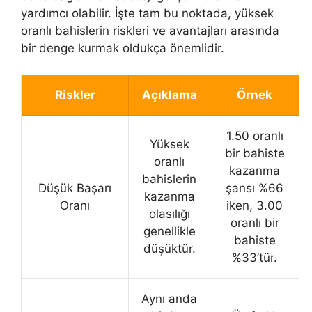
yardımcı olabilir. İşte tam bu noktada, yüksek
oranlı bahislerin riskleri ve avantajları arasında
bir denge kurmak oldukça önemlidir.
Riskler
Açıklama
Örnek
1.50 oranlı
Yüksek
bir bahiste
oranlı
kazanma
bahislerin
Düşük Başarı
şansı %66
kazanma
Oranı
iken, 3.00
olasılığı
oranlı bir
genellikle
bahiste
düşüktür.
%33’tür.
Aynı anda