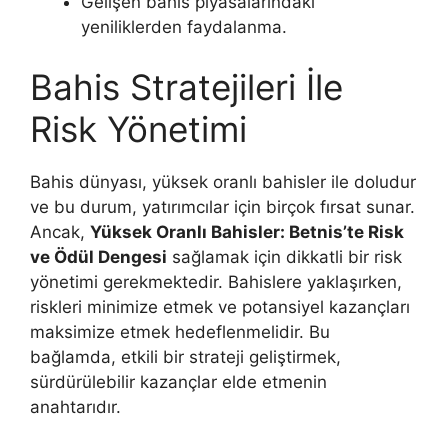
Gelişen bahis piyasalarındaki
yeniliklerden faydalanma.
Bahis Stratejileri İle
Risk Yönetimi
Bahis dünyası, yüksek oranlı bahisler ile doludur
ve bu durum, yatırımcılar için birçok fırsat sunar.
Ancak,
Yüksek Oranlı Bahisler: Betnis’te Risk
ve Ödül Dengesi
sağlamak için dikkatli bir risk
yönetimi gerekmektedir. Bahislere yaklaşırken,
riskleri minimize etmek ve potansiyel kazançları
maksimize etmek hedeflenmelidir. Bu
bağlamda, etkili bir strateji geliştirmek,
sürdürülebilir kazançlar elde etmenin
anahtarıdır.