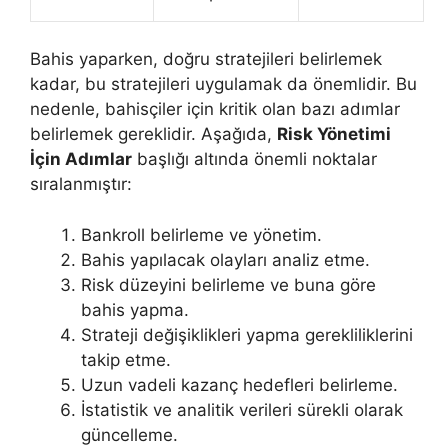
Bahis yaparken, doğru stratejileri belirlemek
kadar, bu stratejileri uygulamak da önemlidir. Bu
nedenle, bahisçiler için kritik olan bazı adımlar
belirlemek gereklidir. Aşağıda,
Risk Yönetimi
İçin Adımlar
başlığı altında önemli noktalar
sıralanmıştır:
Bankroll belirleme ve yönetim.
Bahis yapılacak olayları analiz etme.
Risk düzeyini belirleme ve buna göre
bahis yapma.
Strateji değişiklikleri yapma gerekliliklerini
takip etme.
Uzun vadeli kazanç hedefleri belirleme.
İstatistik ve analitik verileri sürekli olarak
güncelleme.