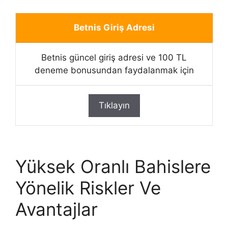
Betnis Giriş Adresi
Betnis güncel giriş adresi ve 100 TL
deneme bonusundan faydalanmak için
Tıklayın
Yüksek Oranlı Bahislere
Yönelik Riskler Ve
Avantajlar