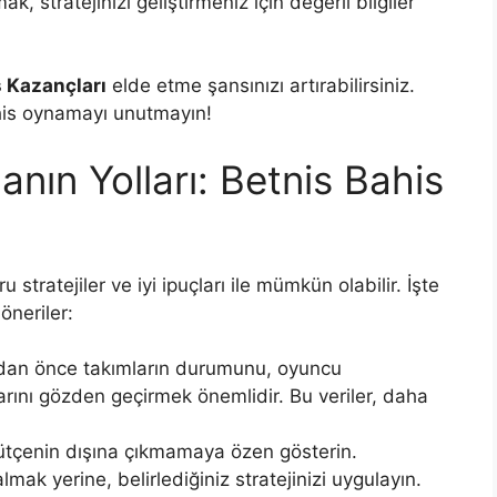
, stratejinizi geliştirmeniz için değerli bilgiler
s Kazançları
elde etme şansınızı artırabilirsiniz.
his oynamayı unutmayın!
anın Yolları: Betnis Bahis
stratejiler ve iyi ipuçları ile mümkün olabilir. İşte
öneriler:
dan önce takımların durumunu, oyuncu
alarını gözden geçirmek önemlidir. Bu veriler, daha
 bütçenin dışına çıkmamaya özen gösterin.
mak yerine, belirlediğiniz stratejinizi uygulayın.