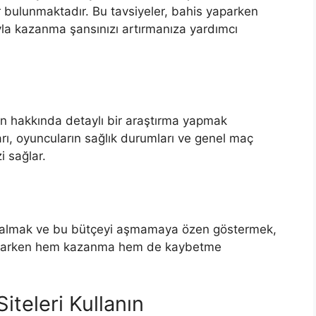
er bulunmaktadır. Bu tavsiyeler, bahis yaparken
ıyla kazanma şansınızı artırmanıza yardımcı
 hakkında detaylı bir araştırma yapmak
rı, oyuncuların sağlık durumları ve genel maç
i sağlar.
k kalmak ve bu bütçeyi aşmamaya özen göstermek,
planlarken hem kazanma hem de kaybetme
iteleri Kullanın