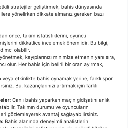
tkili stratejiler geliştirmek, bahis dünyasında
ejilere yönelirken dikkate almanız gereken bazı
n önce, takım istatistiklerini, oyuncu
şlerini dikkatlice incelemek önemlidir. Bu bilgi,
ımcı olabilir.
yönetmek, kayıplarınızı minimize etmenin yanı sıra,
 olur. Her bahis için belirli bir oran ayırmak,
 veya etkinlikte bahis oynamak yerine, farklı spor
siniz. Bu, kazançlarınızı artırmak için farklı
eler:
Canlı bahis yaparken maçın gidişatını anlık
ratabilir. Takımın durumu ve oyuncuların
eri gözlemleyerek avantaj sağlayabilirsiniz.
e:
Bahis alanında deneyimli analistlerin