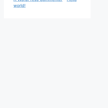
world!