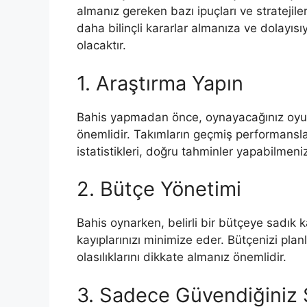
almanız gereken bazı ipuçları ve stratejil
daha bilinçli kararlar almanıza ve dolayıs
olacaktır.
1. Araştırma Yapın
Bahis yapmadan önce, oynayacağınız oyun
önemlidir. Takımların geçmiş performansla
istatistikleri, doğru tahminler yapabilmeniz
2. Bütçe Yönetimi
Bahis oynarken, belirli bir bütçeye sadı
kayıplarınızı minimize eder. Bütçenizi 
olasılıklarını dikkate almanız önemlidir.
3. Sadece Güvendiğiniz S