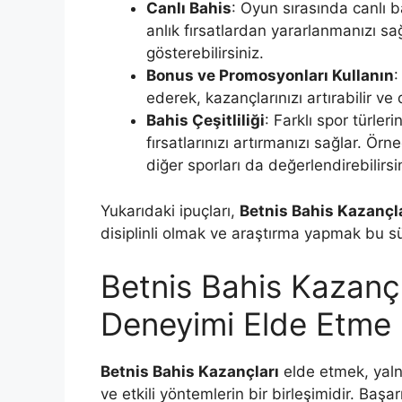
Canlı Bahis
: Oyun sırasında canlı
anlık fırsatlardan yararlanmanızı sa
gösterebilirsiniz.
Bonus ve Promosyonları Kullanın
:
ederek, kazançlarınızı artırabilir ve
Bahis Çeşitliliği
: Farklı spor türle
fırsatlarınızı artırmanızı sağlar. Ör
diğer sporları da değerlendirebilirsi
Yukarıdaki ipuçları,
Betnis Bahis Kazançl
disiplinli olmak ve araştırma yapmak bu s
Betnis Bahis Kazançl
Deneyimi Elde Etme
Betnis Bahis Kazançları
elde etmek, yaln
ve etkili yöntemlerin bir birleşimidir. Başa