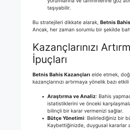
yorumlarına ve tahminlerine göz atmak
taşıyabilir.
Bu stratejileri dikkate alarak,
Betnis Bahi
Ancak, her zaman sorumlu bir şekilde ba
Kazançlarınızı Artırm
İpuçları
Betnis Bahis Kazançları
elde etmek, doğru 
kazançlarınızı artırmaya yönelik bazı etkili 
Araştırma ve Analiz
: Bahis yapma
istatistiklerini ve önceki karşılaşm
bilinçli bir karar vermenizi sağlar.
Bütçe Yönetimi
: Belirlediğiniz bir
Kaybettiğinizde, duygusal kararlar al