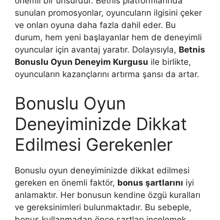
önemli bir unsurdur. Betnis platformlarında
sunulan promosyonlar, oyuncuların ilgisini çeker
ve onları oyuna daha fazla dahil eder. Bu
durum, hem yeni başlayanlar hem de deneyimli
oyuncular için avantaj yaratır. Dolayısıyla,
Betnis
Bonuslu Oyun Deneyim Kurgusu
ile birlikte,
oyuncuların kazançlarını artırma şansı da artar.
Bonuslu Oyun
Deneyiminizde Dikkat
Edilmesi Gerekenler
Bonuslu oyun deneyiminizde dikkat edilmesi
gereken en önemli faktör,
bonus şartlarını
iyi
anlamaktır. Her bonusun kendine özgü kuralları
ve gereksinimleri bulunmaktadır. Bu sebeple,
bonus kullanmadan önce şartları incelemek,