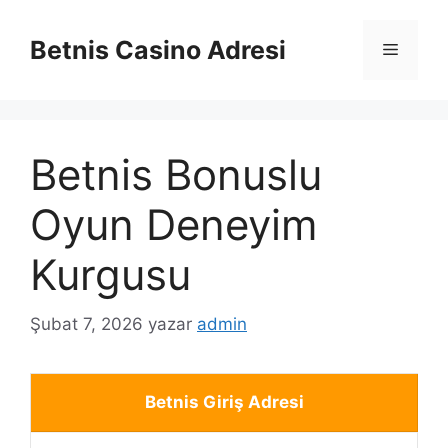
İçeriğe
atla
Betnis Casino Adresi
Menü
Betnis Bonuslu
Oyun Deneyim
Kurgusu
Şubat 7, 2026
yazar
admin
Betnis Giriş Adresi