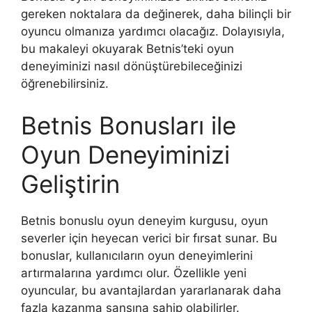
gereken noktalara da değinerek, daha bilinçli bir
oyuncu olmanıza yardımcı olacağız. Dolayısıyla,
bu makaleyi okuyarak Betnis’teki oyun
deneyiminizi nasıl dönüştürebileceğinizi
öğrenebilirsiniz.
Betnis Bonusları ile
Oyun Deneyiminizi
Geliştirin
Betnis bonuslu oyun deneyim kurgusu, oyun
severler için heyecan verici bir fırsat sunar. Bu
bonuslar, kullanıcıların oyun deneyimlerini
artırmalarına yardımcı olur. Özellikle yeni
oyuncular, bu avantajlardan yararlanarak daha
fazla kazanma şansına sahip olabilirler.