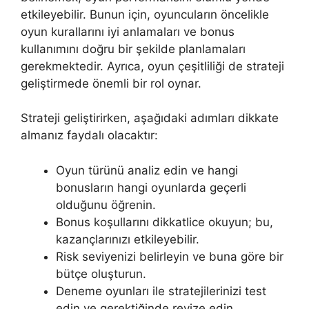
etkileyebilir. Bunun için, oyuncuların öncelikle
oyun kurallarını iyi anlamaları ve bonus
kullanımını doğru bir şekilde planlamaları
gerekmektedir. Ayrıca, oyun çeşitliliği de strateji
geliştirmede önemli bir rol oynar.
Strateji geliştirirken, aşağıdaki adımları dikkate
almanız faydalı olacaktır:
Oyun türünü analiz edin ve hangi
bonusların hangi oyunlarda geçerli
olduğunu öğrenin.
Bonus koşullarını dikkatlice okuyun; bu,
kazançlarınızı etkileyebilir.
Risk seviyenizi belirleyin ve buna göre bir
bütçe oluşturun.
Deneme oyunları ile stratejilerinizi test
edin ve gerektiğinde revize edin.