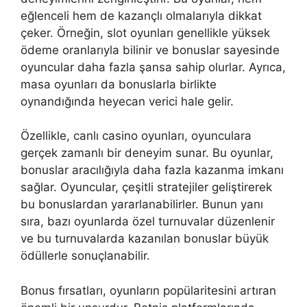
eğlenceli hem de kazançlı olmalarıyla dikkat
çeker. Örneğin, slot oyunları genellikle yüksek
ödeme oranlarıyla bilinir ve bonuslar sayesinde
oyuncular daha fazla şansa sahip olurlar. Ayrıca,
masa oyunları da bonuslarla birlikte
oynandığında heyecan verici hale gelir.
Özellikle, canlı casino oyunları, oyunculara
gerçek zamanlı bir deneyim sunar. Bu oyunlar,
bonuslar aracılığıyla daha fazla kazanma imkanı
sağlar. Oyuncular, çeşitli stratejiler geliştirerek
bu bonuslardan yararlanabilirler. Bunun yanı
sıra, bazı oyunlarda özel turnuvalar düzenlenir
ve bu turnuvalarda kazanılan bonuslar büyük
ödüllerle sonuçlanabilir.
Bonus fırsatları, oyunların popülaritesini artıran