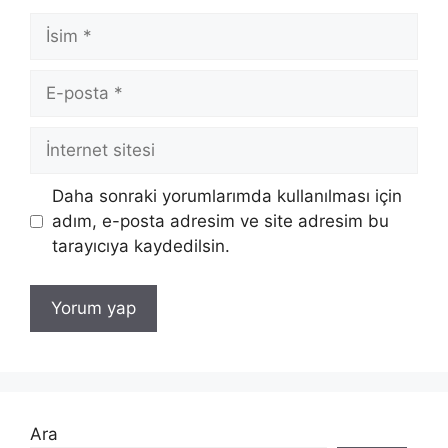
İsim
E-
posta
İnternet
sitesi
Daha sonraki yorumlarımda kullanılması için
adım, e-posta adresim ve site adresim bu
tarayıcıya kaydedilsin.
Ara