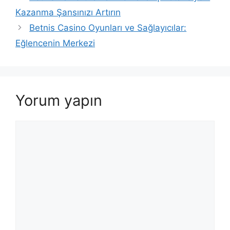
Kazanma Şansınızı Artırın
Betnis Casino Oyunları ve Sağlayıcılar:
Eğlencenin Merkezi
Yorum yapın
Yorum