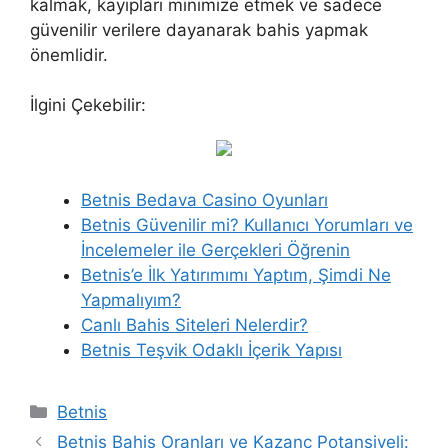
kalmak, kayıpları minimize etmek ve sadece
güvenilir verilere dayanarak bahis yapmak
önemlidir.
İlgini Çekebilir:
Betnis Bedava Casino Oyunları
Betnis Güvenilir mi? Kullanıcı Yorumları ve
İncelemeler ile Gerçekleri Öğrenin
Betnis’e İlk Yatırımımı Yaptım, Şimdi Ne
Yapmalıyım?
Canlı Bahis Siteleri Nelerdir?
Betnis Teşvik Odaklı İçerik Yapısı
Kategoriler
Betnis
Betnis Bahis Oranları ve Kazanç Potansiyeli: