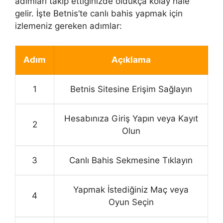
adımları takip ettiğinizde oldukça kolay hale
gelir. İşte Betnis’te canlı bahis yapmak için
izlemeniz gereken adımlar:
Adım
Açıklama
1
Betnis Sitesine Erişim Sağlayın
Hesabınıza Giriş Yapın veya Kayıt
2
Olun
3
Canlı Bahis Sekmesine Tıklayın
Yapmak İstediğiniz Maç veya
4
Oyun Seçin