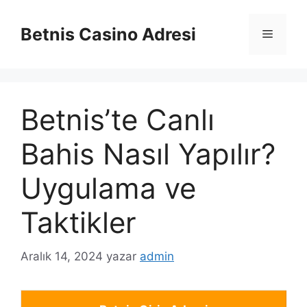
İçeriğe
atla
Betnis Casino Adresi
Menü
Betnis’te Canlı
Bahis Nasıl Yapılır?
Uygulama ve
Taktikler
Aralık 14, 2024
yazar
admin